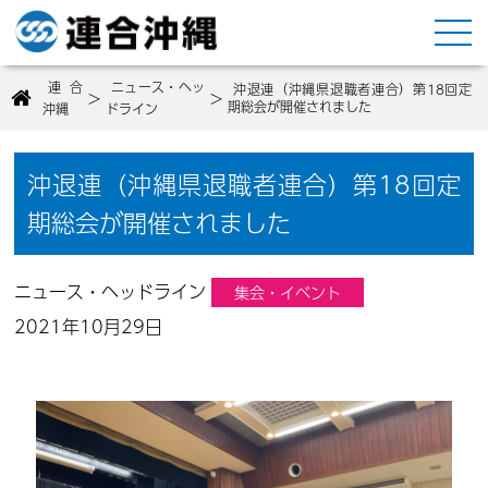
連合
ニュース・ヘッ
沖退連（沖縄県退職者連合）第18回定
>
>
期総会が開催されました
沖縄
ドライン
沖退連（沖縄県退職者連合）第18回定
期総会が開催されました
ニュース・ヘッドライン
集会・イベント
2021年10月29日