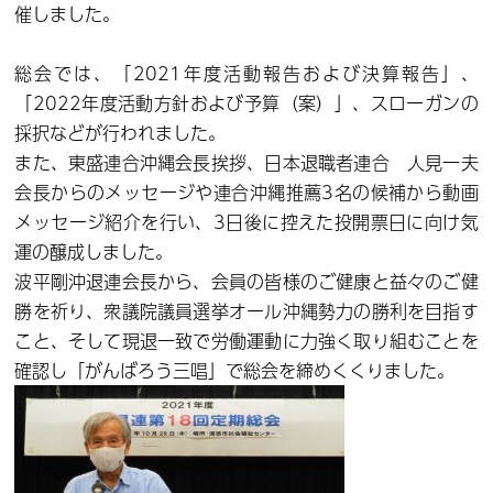
催しました。
総会では、「2021年度活動報告および決算報告」、
「2022年度活動方針および予算（案）」、スローガンの
採択などが行われました。
また、東盛連合沖縄会長挨拶、日本退職者連合 人見一夫
会長からのメッセージや連合沖縄推薦3名の候補から動画
メッセージ紹介を行い、3日後に控えた投開票日に向け気
運の醸成しました。
波平剛沖退連会長から、会員の皆様のご健康と益々のご健
勝を祈り、衆議院議員選挙オール沖縄勢力の勝利を目指す
こと、そして現退一致で労働運動に力強く取り組むことを
確認し「がんばろう三唱」で総会を締めくくりました。