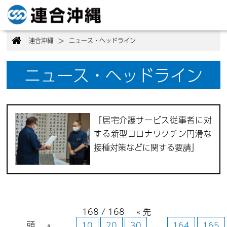
>
連合沖縄
ニュース・ヘッドライン
ニュース・ヘッドライン
「居宅介護サービス従事者に対
する新型コロナワクチン円滑な
接種対策などに関する要請」
168 / 168
« 先
頭
«
...
10
20
30
...
164
165