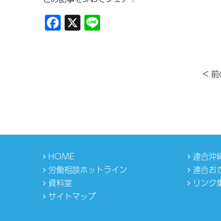
Facebook
X
Line
< 
HOME
連合沖
労働相談ホットライン
連合お
資料室
リンク
サイトマップ