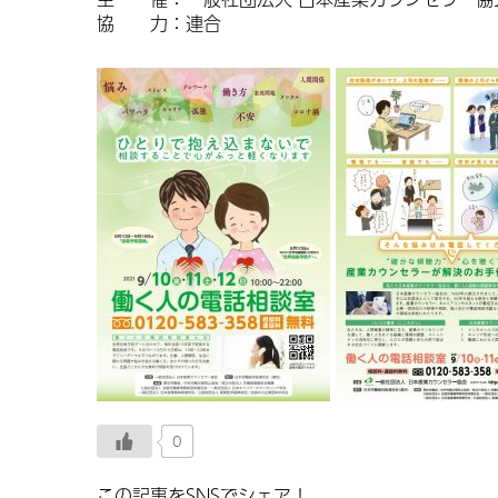
協 力：
連合
0
この記事をSNSでシェア！