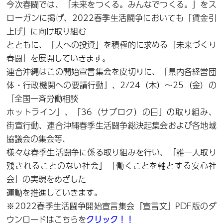
今次春闘では、「未来をつくる。みんなでつくる。」をス
ローガンに掲げ、2022春季生活闘争においても「賃金引
上げ」に向け取り組む
とともに、「人への投資」を積極的に求める「未来づくり
春闘」を展開していきます。
連合沖縄はこの開始宣言集会を皮切りに、「県内各経営団
体・行政機関への要請行動」、2/24（木）～25（金）の
「全国一斉労働相談
ホットライン」、「36（サブロク）の日」の取り組み、
街宣行動、連合沖縄春季生活闘争総決起集会および各地域
協議会の集会等、
様々な春季生活闘争に係る取り組みを行い、「誰一人取り
残されることのない社会」「働くことを軸とする安心社
会」の実現をめざした
運動を推進していきます。
※2022春季生活闘争開始宣言集会「宣言文」PDF版のダ
ウンロードはこちらを
クリック！！