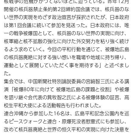
核戦争の危機がかつてないほどに迫っている。昨年12月
開催の核兵器禁止条約第2回締約国会議では、核兵器のな
い世界の実現をめざす政治宣言が採択されたが、日本政府
は第1回会議に続いて参加を見送った。日本政府には、唯
一の戦争被爆国として、核兵器のない世界の実現に向け、
核軍縮と核不拡散の強化に向けた外交努力を粘り強く続け
るよう求めていく。今回の平和行動を通じて、被爆地広島
の核兵器廃絶に対する強い想いを職場や地域に持ち帰り、
運動として展開していただく事を期待する」と述べまし
た。
集会では、中国新聞社特別論説委員の宮﨑智三氏による講
演「被爆80年に向けて 被爆地広島の課題と役割」や被爆
を語り継ぐ会代表の箕牧智之氏による被爆体験の証言、高
校生平和大使による活動報告も行われました。
連合沖縄から参加した16名は、広島平和記念公園内を巡
るピースウォークと連合・原爆死没者慰霊式にも参加し、
改めて核兵器廃絶と世界の恒久平和の実現に向けた決意を