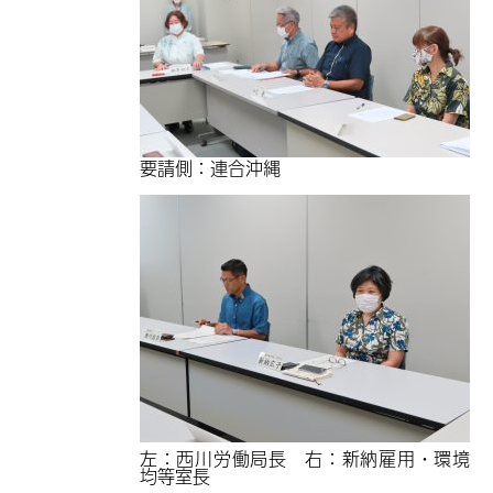
要請側：連合沖縄
左：西川労働局長 右：新納雇用・環境
均等室長