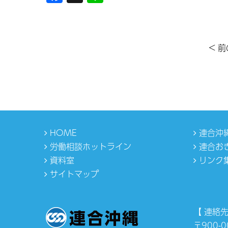
< 
HOME
連合沖
労働相談ホットライン
連合お
資料室
リンク
サイトマップ
【 連絡先
〒900-0