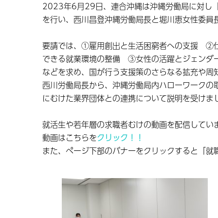
2023年6月29日、連合沖縄は沖縄労働局に対
を行い、西川昌登沖縄労働局長と堀川恵女性委員
要請では、①雇用創出と生活困窮者への支援 ②
できる就業環境の整備 ③女性の活躍とジェンダ
などを求め、国が行う支援策のさらなる拡充や周
西川労働局長から、沖縄労働局内ハローワークの
にむけた業界団体との連携について説明を受けま
就活生や若年層の求職者むけの動画を配信してい
動画はこちらを
クリック！！
また、ページ下部のバナーをクリックすると「就